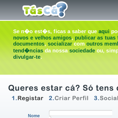
Se n�o est�s, ficas a saber que
aqui
po
novos e velhos amigos
,
publicar as tuas 
documentos
,
socializar
com
outros mem
tend�ncias
da nossa
sociedade
ou, simp
divulgar-te
.
Nome